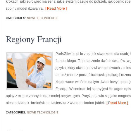
krokach: jaki surowiec ma sens, jakie system pasuje do potrzeb, jak ocenić spec
spójny model działania.
[ Read More ]
CATEGORIES:
NOWE TECHNOLOGIE
Regiony Francji
ParisGliwice.pl to zakątek stworzone dla osób, 
francuskiego. To połączenie dwóch światów: 
języka, który otwiera drzwi w rozmowach z mie
ale też chcesz poczuć francuską kulturę i rozma
zbudowane właśnie na tym dwuosiowym podejści
Francja. W centrum tej strony jest Hexagon opis
opisy z miejsc znanych oraz mniej oczywistych. Paryż pojawia się jako magnes
niespodzianek: bretońskie miasteczka z wiatrem, kraina jabłek
[ Read More ]
CATEGORIES:
NOWE TECHNOLOGIE