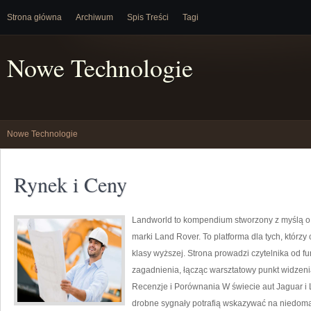
Strona główna
Archiwum
Spis Treści
Tagi
Nowe Technologie
Nowe Technologie
Rynek i Ceny
Landworld to kompendium stworzony z myślą o
marki Land Rover. To platforma dla tych, którz
klasy wyższej. Strona prowadzi czytelnika od 
zagadnienia, łącząc warsztatowy punkt widzenia 
Recenzje i Porównania W świecie aut Jaguar i 
drobne sygnały potrafią wskazywać na niedoma