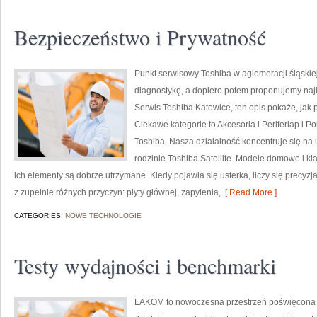
Bezpieczeństwo i Prywatność
Punkt serwisowy Toshiba w aglomeracji śląskiej
diagnostykę, a dopiero potem proponujemy najl
Serwis Toshiba Katowice, ten opis pokaże, jak
Ciekawe kategorie to Akcesoria i Periferiap i 
Toshiba. Nasza działalność koncentruje się na
rodzinie Toshiba Satellite. Modele domowe i kla
ich elementy są dobrze utrzymane. Kiedy pojawia się usterka, liczy się precy
z zupełnie różnych przyczyn: płyty głównej, zapylenia,
[ Read More ]
CATEGORIES:
NOWE TECHNOLOGIE
Testy wydajności i benchmarki
LAKOM to nowoczesna przestrzeń poświęcona 