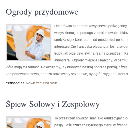
Ogrody przydomowe
Hellerówka to poradnikowy serwis poświęcony 
wszystkiemu, co pomaga zaprojektować efektow
spotyka się z konkretem: od prostej idei po kom
interesuje Cię francuska elegancja, leśna swob
tropy, jak przełożyć styl na realną przestrzeń. 
atmosfera i Ogrody miejskie i balkony. W centr
które mają tożsamość. Pokazujemy, jak budować nastrój poprzez pokrój, dźwięk
komponować drzewa, pnącza oraz kwiaty sezonowe, by ogród wyglądał dobrz
CATEGORIES:
NOWE TECHNOLOGIE
Śpiew Solowy i Zespołowy
To przestrzeń stworzyliśmy jako edukacyjny blo
pasją. Jeśli szukasz czytelnego startu w świa