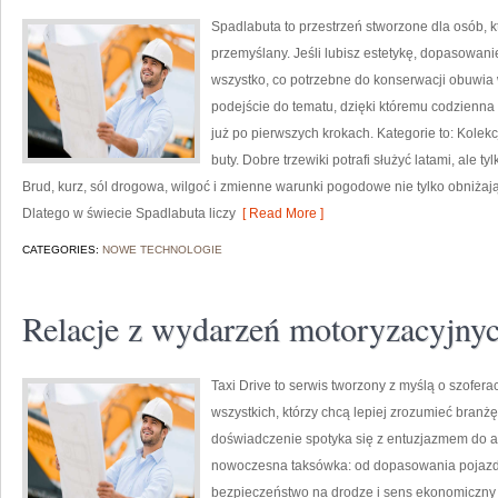
Spadlabuta to przestrzeń stworzone dla osób, 
przemyślany. Jeśli lubisz estetykę, dopasowanie
wszystko, co potrzebne do konserwacji obuwia 
podejście do tematu, dzięki któremu codzienna o
już po pierwszych krokach. Kategorie to: Kolek
buty. Dobre trzewiki potrafi służyć latami, ale 
Brud, kurz, sól drogowa, wilgoć i zmienne warunki pogodowe nie tylko obniżają 
Dlatego w świecie Spadlabuta liczy
[ Read More ]
CATEGORIES:
NOWE TECHNOLOGIE
Relacje z wydarzeń motoryzacyjny
Taxi Drive to serwis tworzony z myślą o szofera
wszystkich, którzy chcą lepiej zrozumieć branżę
doświadczenie spotyka się z entuzjazmem do au
nowoczesna taksówka: od dopasowania pojazdu
bezpieczeństwo na drodze i sens ekonomiczny p