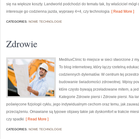
się na większe koszty. Landworld podchodzi do tematu tak, by właściciel mógł 
interesuje go codzienna jazda, wyprawy 4×4, czy technologia
[ Read More ]
CATEGORIES:
NOWE TECHNOLOGIE
Zdrowie
MediluxClinic to miejsce w sieci stworzone z m
To blog internetowy, który łączy rzetelną eduk
codziennych dylematów. W centrum tej przestrz
budowanie świadomości zdrowotnej. Wpisy pow
które często bywają przeładowane mitem, a je
Kategorie Zdrowie piersi i Zdrowie piersi. Na ł
poświęcone fizjologii cyklu, jego indywidualnym cechom oraz temu, jak zauwa
przeciążeniu. Omawiane są typowe objawy takie jak dyskomfort w trakcie mies
czy spadki
[ Read More ]
CATEGORIES:
NOWE TECHNOLOGIE