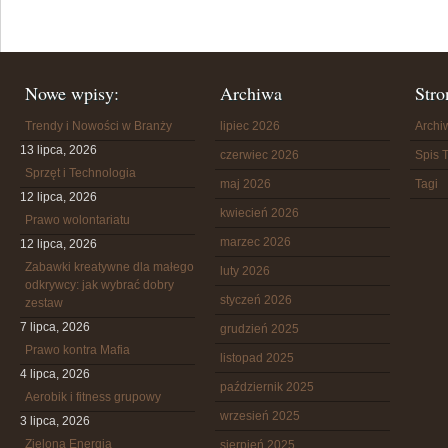
Nowe wpisy:
Archiwa
Stro
Trendy i Nowości w Branży
lipiec 2026
Arch
13 lipca, 2026
czerwiec 2026
Spis T
Sprzęt i Technologia
maj 2026
Tagi
12 lipca, 2026
kwiecień 2026
Prawo wolontariatu
marzec 2026
12 lipca, 2026
Zabawki kreatywne dla małego
luty 2026
odkrywcy: jak wybrać dobry
styczeń 2026
zestaw
7 lipca, 2026
grudzień 2025
Prawo kontra Mafia
listopad 2025
4 lipca, 2026
październik 2025
Aerobik i fitness grupowy
wrzesień 2025
3 lipca, 2026
Zielona Energia
sierpień 2025