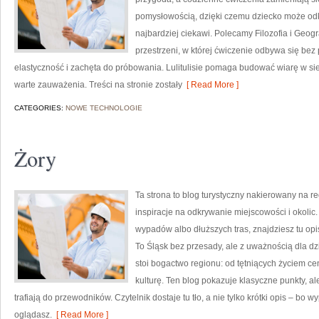
pomysłowością, dzięki czemu dziecko może odkr
najbardziej ciekawi. Polecamy Filozofia i Geogr
przestrzeni, w której ćwiczenie odbywa się bez 
elastyczność i zachęta do próbowania. Lulitulisie pomaga budować wiarę w sie
warte zauważenia. Treści na stronie zostały
[ Read More ]
CATEGORIES:
NOWE TECHNOLOGIE
Żory
Ta strona to blog turystyczny nakierowany na re
inspiracje na odkrywanie miejscowości i okolic.
wypadów albo dłuższych tras, znajdziesz tu opi
To Śląsk bez przesady, ale z uważnością dla dzi
stoi bogactwo regionu: od tętniących życiem cen
kulturę. Ten blog pokazuje klasyczne punkty, al
trafiają do przewodników. Czytelnik dostaje tu tło, a nie tylko krótki opis – bo 
oglądasz.
[ Read More ]