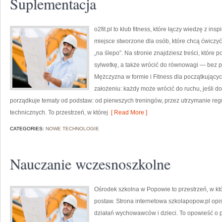
Suplementacja
o2fit.pl to klub fitness, które łączy wiedzę z insp
miejsce stworzone dla osób, które chcą ćwiczyć
„na ślepo”. Na stronie znajdziesz treści, któr
sylwetkę, a także wrócić do równowagi — bez pr
Mężczyzna w formie i Fitness dla początkujących
założeniu: każdy może wrócić do ruchu, jeśli do
porządkuje tematy od podstaw: od pierwszych treningów, przez utrzymanie regu
technicznych. To przestrzeń, w której
[ Read More ]
CATEGORIES:
NOWE TECHNOLOGIE
Nauczanie wczesnoszkolne
Ośrodek szkolna w Popowie to przestrzeń, w k
postaw. Strona internetowa szkolapopow.pl opi
działań wychowawców i dzieci. To opowieść o 