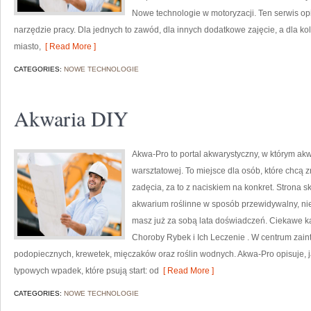
Nowe technologie w motoryzacji. Ten serwis opi
narzędzie pracy. Dla jednych to zawód, dla innych dodatkowe zajęcie, a dla kol
miasto,
[ Read More ]
CATEGORIES:
NOWE TECHNOLOGIE
Akwaria DIY
Akwa-Pro to portal akwarystyczny, w którym akw
warsztatowej. To miejsce dla osób, które chcą
zadęcia, za to z naciskiem na konkret. Strona s
akwarium roślinne w sposób przewidywalny, niez
masz już za sobą lata doświadczeń. Ciekawe ka
Choroby Rybek i Ich Leczenie . W centrum zain
podopiecznych, krewetek, mięczaków oraz roślin wodnych. Akwa-Pro opisuje, j
typowych wpadek, które psują start: od
[ Read More ]
CATEGORIES:
NOWE TECHNOLOGIE