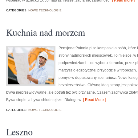
wspierać w dziecku to, co najważniejsze: zaufanie, zaradność,
[ Read More ]
CATEGORIES:
NOWE TECHNOLOGIE
Kuchnia nad morzem
PensjonatPolonia.pl to kompas dla osób, które
strony nadmorskich miejscówek. To miejsce, w 
podpowiedziami – od wyboru kierunku, przez pl
marzysz o egzotycznej przygodzie w tropikach, 
pomysł w dopasowany scenariusz. Nowe kategori
bezpieczeństwo. Główną ideą strony jest pokaza
bywa nieprzewidywalne, ale potrafi też być przyjazne. Czasem zachwyca zło
Bywa ciepłe, a bywa chłodniejsze. Dlatego w
[ Read More ]
CATEGORIES:
NOWE TECHNOLOGIE
Leszno