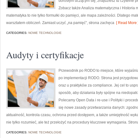
dorosłym uczącym się, znajdziesz tu czytelne p
Zobacz także Analiza matematyczna i Historia m
matematyka to nie tylko formułki do pamięci, ale mapa zależności. Dlatego mate
warsztatem obliczeń. Zamiast uczyć „na pamięć”, strona zachęca
[ Read More 
CATEGORIES:
NOWE TECHNOLOGIE
Audyty i certyfikacje
Przewodnik po RODO to miejsce, które wyjaśn
po implementacji RODO. Strona jest przygotowa
oraz u praktyków za compliance. Jej cel to usp
sposób, aby działania były spójne na niedopatr
Polecamy Open Data i re-use i Polityki i proce
się nowe zasady przetwarzania danych: zgodno
aktualność, kontrola czasu, ochrona przed dostępem, a także umiejętność wy
nie tylko rozumieć, ale też przełożyć na procedury kluczowe wymagania. Stron
CATEGORIES:
NOWE TECHNOLOGIE