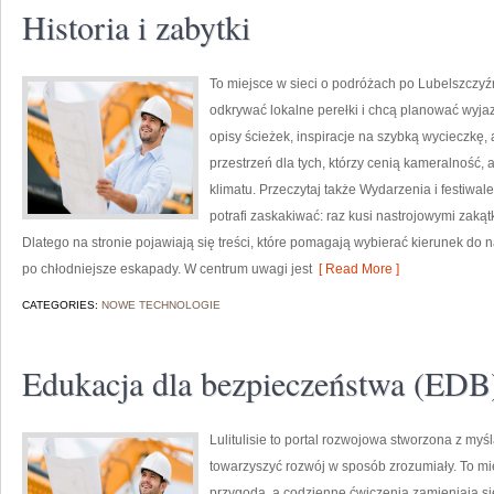
Historia i zabytki
To miejsce w sieci o podróżach po Lubelszczyźn
odkrywać lokalne perełki i chcą planować wyj
opisy ścieżek, inspiracje na szybką wycieczkę,
przestrzeń dla tych, którzy cenią kameralność, 
klimatu. Przeczytaj także Wydarzenia i festiwale
potrafi zaskakiwać: raz kusi nastrojowymi zak
Dlatego na stronie pojawiają się treści, które pomagają wybierać kierunek do 
po chłodniejsze eskapady. W centrum uwagi jest
[ Read More ]
CATEGORIES:
NOWE TECHNOLOGIE
Edukacja dla bezpieczeństwa (EDB
Lulitulisie to portal rozwojowa stworzona z myśl
towarzyszyć rozwój w sposób zrozumiały. To m
przygoda, a codzienne ćwiczenia zamieniają si