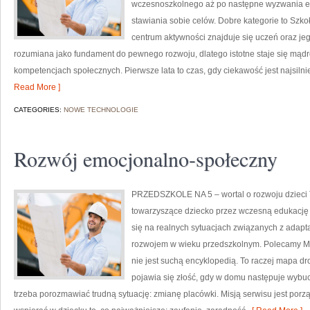
wczesnoszkolnego aż po następne wyzwania ed
stawiania sobie celów. Dobre kategorie to Szko
centrum aktywności znajduje się uczeń oraz je
rozumiana jako fundament do pewnego rozwoju, dlatego istotne staje się mądr
kompetencjach społecznych. Pierwsze lata to czas, gdy ciekawość jest najsiln
Read More ]
CATEGORIES:
NOWE TECHNOLOGIE
Rozwój emocjonalno-społeczny
PRZEDSZKOLE NA 5 – wortal o rozwoju dzieci 
towarzyszące dziecko przez wczesną edukację z
się na realnych sytuacjach związanych z adapt
rozwojem w wieku przedszkolnym. Polecamy Mon
nie jest suchą encyklopedią. To raczej mapa dr
pojawia się złość, gdy w domu następuje wybuc
trzeba porozmawiać trudną sytuację: zmianę placówki. Misją serwisu jest por