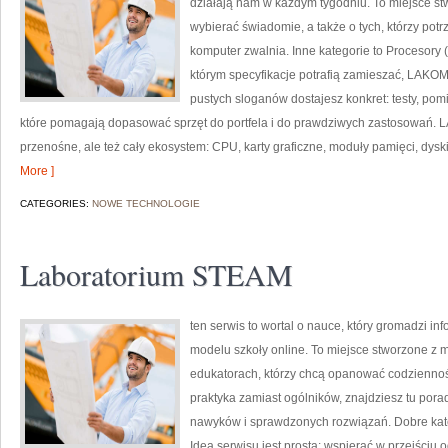
działają nam w każdym tygodniu. To miejsce st
wybierać świadomie, a także o tych, którzy pot
komputer zwalnia. Inne kategorie to Procesory
którym specyfikacje potrafią zamieszać, LAKOM
pustych sloganów dostajesz konkret: testy, pom
które pomagają dopasować sprzęt do portfela i do prawdziwych zastosowań. 
przenośne, ale też cały ekosystem: CPU, karty graficzne, moduły pamięci, dysk
More ]
CATEGORIES:
NOWE TECHNOLOGIE
Laboratorium STEAM
ten serwis to wortal o nauce, który gromadzi i
modelu szkoły online. To miejsce stworzone z m
edukatorach, którzy chcą opanować codzienność 
praktyka zamiast ogólników, znajdziesz tu pora
nawyków i sprawdzonych rozwiązań. Dobre katego
Idea serwisu jest prosta: wspierać w przejściu 