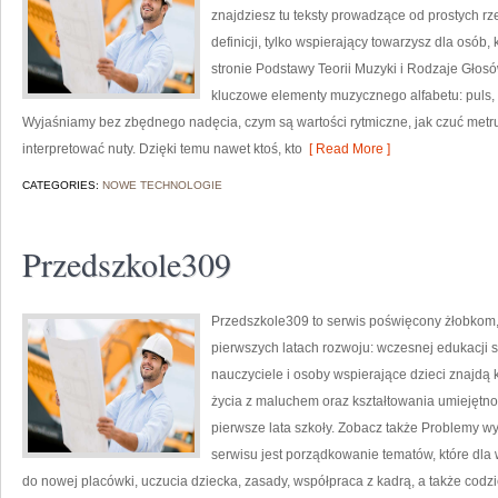
znajdziesz tu teksty prowadzące od prostych rze
definicji, tylko wspierający towarzysz dla osób
stronie Podstawy Teorii Muzyki i Rodzaje Głos
kluczowe elementy muzycznego alfabetu: puls, 
Wyjaśniamy bez zbędnego nadęcia, czym są wartości rytmiczne, jak czuć metrum,
interpretować nuty. Dzięki temu nawet ktoś, kto
[ Read More ]
CATEGORIES:
NOWE TECHNOLOGIE
Przedszkole309
Przedszkole309 to serwis poświęcony żłobkom,
pierwszych latach rozwoju: wczesnej edukacji sz
nauczyciele i osoby wspierające dzieci znajdą
życia z maluchem oraz kształtowania umiejętn
pierwsze lata szkoły. Zobacz także Problemy w
serwisu jest porządkowanie tematów, które dla 
do nowej placówki, uczucia dziecka, zasady, współpraca z kadrą, a także cod