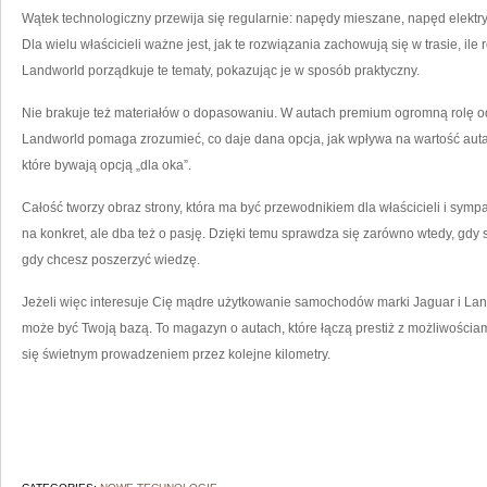
Wątek technologiczny przewija się regularnie: napędy mieszane, napęd elektr
Dla wielu właścicieli ważne jest, jak te rozwiązania zachowują się w trasie, ile 
Landworld porządkuje te tematy, pokazując je w sposób praktyczny.
Nie brakuje też materiałów o dopasowaniu. W autach premium ogromną rolę odg
Landworld pomaga zrozumieć, co daje dana opcja, jak wpływa na wartość auta
które bywają opcją „dla oka”.
Całość tworzy obraz strony, która ma być przewodnikiem dla właścicieli i sym
na konkret, ale dba też o pasję. Dzięki temu sprawdza się zarówno wtedy, gdy 
gdy chcesz poszerzyć wiedzę.
Jeżeli więc interesuje Cię mądre użytkowanie samochodów marki Jaguar i Lan
może być Twoją bazą. To magazyn o autach, które łączą prestiż z możliwościami 
się świetnym prowadzeniem przez kolejne kilometry.