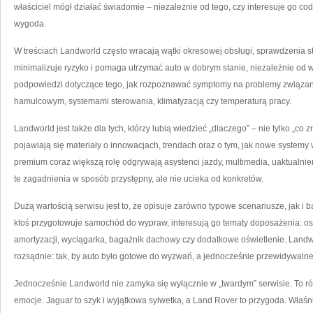
właściciel mógł działać świadomie – niezależnie od tego, czy interesuje go co
wygoda.
W treściach Landworld często wracają wątki okresowej obsługi, sprawdzenia s
minimalizuje ryzyko i pomaga utrzymać auto w dobrym stanie, niezależnie od w
podpowiedzi dotyczące tego, jak rozpoznawać symptomy na problemy związan
hamulcowym, systemami sterowania, klimatyzacją czy temperaturą pracy.
Landworld jest także dla tych, którzy lubią wiedzieć „dlaczego” – nie tylko „co
pojawiają się materiały o innowacjach, trendach oraz o tym, jak nowe system
premium coraz większą rolę odgrywają asystenci jazdy, multimedia, uaktualnie
te zagadnienia w sposób przystępny, ale nie ucieka od konkretów.
Dużą wartością serwisu jest to, że opisuje zarówno typowe scenariusze, jak i b
ktoś przygotowuje samochód do wypraw, interesują go tematy doposażenia: o
amortyzacji, wyciągarka, bagażnik dachowy czy dodatkowe oświetlenie. Landw
rozsądnie: tak, by auto było gotowe do wyzwań, a jednocześnie przewidywalne 
Jednocześnie Landworld nie zamyka się wyłącznie w „twardym” serwisie. To ró
emocje. Jaguar to szyk i wyjątkowa sylwetka, a Land Rover to przygoda. Właśni