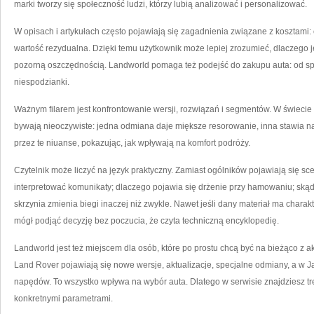
marki tworzy się społeczność ludzi, którzy lubią analizować i personalizować.
W opisach i artykułach często pojawiają się zagadnienia związane z kosztami:
wartość rezydualna. Dzięki temu użytkownik może lepiej zrozumieć, dlaczego 
pozorną oszczędnością. Landworld pomaga też podejść do zakupu auta: od spr
niespodzianki.
Ważnym filarem jest konfrontowanie wersji, rozwiązań i segmentów. W świeci
bywają nieoczywiste: jedna odmiana daje miększe resorowanie, inna stawia na
przez te niuanse, pokazując, jak wpływają na komfort podróży.
Czytelnik może liczyć na język praktyczny. Zamiast ogólników pojawiają się sce
interpretować komunikaty; dlaczego pojawia się drżenie przy hamowaniu; skąd
skrzynia zmienia biegi inaczej niż zwykle. Nawet jeśli dany materiał ma charakt
mógł podjąć decyzję bez poczucia, że czyta techniczną encyklopedię.
Landworld jest też miejscem dla osób, które po prostu chcą być na bieżąco z 
Land Rover pojawiają się nowe wersje, aktualizacje, specjalne odmiany, a w Jag
napędów. To wszystko wpływa na wybór auta. Dlatego w serwisie znajdziesz tre
konkretnymi parametrami.