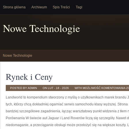
Strona główna
Archiwum
Spis Treści
Tagi
Nowe Technologie
Nowe Technologie
Rynek i Ceny
R
POSTED BY ADMIN
ON LUT - 18 - 2026
WITH
MOŻLIWOŚĆ KOMENTOWANIA
Z
I
C
Landworld to kompendium stworzony z myślą o użytkownikach marek brandu Ja
tych, którzy chcą dokładniej ogarniać serwis samochodu klasy wyższej. Stron
bardziej szczegółowe zagadnienia, łącząc warsztatowy punkt widzenia z tłem r
Porównania W świecie aut Jaguar i Land Roverów liczą się szczegóły. Nawet 
niedomaganie, a przeciąganie obsługi może przełożyć się na większe koszty. 