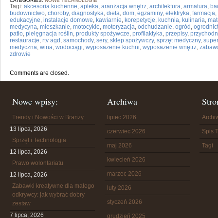
CATEGORIES:
NOWE TECHNOLOGIE
Tagi:
akcesoria kuchenne
,
apteka
,
aranżacja wnętrz
,
architektura
,
armatura
,
ba
budownictwo
,
choroby
,
diagnostyka
,
dieta
,
dom
,
egzaminy
,
elektryka
,
farmacja
,
edukacyjne
,
instalacje domowe
,
kawiarnie
,
korepetycje
,
kuchnia
,
kulinaria
,
mat
medycyna
,
mieszkanie
,
motocykle
,
motoryzacja
,
odchudzanie
,
ogród
,
ogrodnic
patio
,
pielęgnacja roślin
,
produkty spożywcze
,
profilaktyka
,
przepisy
,
przychodn
restauracje
,
rtv agd
,
samochody
,
sery
,
sklep spożywczy
,
sprzęt medyczny
,
supe
medyczna
,
wina
,
wodociągi
,
wyposażenie kuchni
,
wyposażenie wnętrz
,
zabaw
zdrowie
Comments are closed.
Nowe wpisy:
Archiwa
Stro
Trendy i Nowości w Branży
lipiec 2026
Arch
13 lipca, 2026
czerwiec 2026
Spis T
Sprzęt i Technologia
maj 2026
Tagi
12 lipca, 2026
kwiecień 2026
Prawo wolontariatu
marzec 2026
12 lipca, 2026
Zabawki kreatywne dla małego
luty 2026
odkrywcy: jak wybrać dobry
styczeń 2026
zestaw
7 lipca, 2026
grudzień 2025