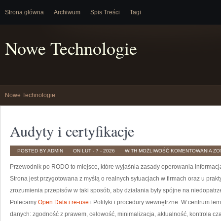
Strona główna
Archiwum
Spis Treści
Tagi
Nowe Technologie
Nowe Technologie
Audyty i certyfikacje
AU
POSTED BY ADMIN
ON LUT - 7 - 2026
WITH
MOŻLIWOŚĆ KOMENTOWANIA
ZO
I
CE
Przewodnik po RODO to miejsce, które wyjaśnia zasady operowania informac
Strona jest przygotowana z myślą o realnych sytuacjach w firmach oraz u prakt
zrozumienia przepisów w taki sposób, aby działania były spójne na niedopatrz
Polecamy
Open Data i re-use
i Polityki i procedury wewnętrzne. W centrum te
danych: zgodność z prawem, celowość, minimalizacja, aktualność, kontrola cz