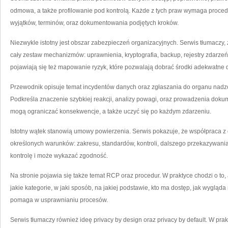
odmowa, a także profilowanie pod kontrolą. Każde z tych praw wymaga proced
wyjątków, terminów, oraz dokumentowania podjętych kroków.
Niezwykle istotny jest obszar zabezpieczeń organizacyjnych. Serwis tłumaczy, ż
cały zestaw mechanizmów: uprawnienia, kryptografia, backup, rejestry zdarzeń,
pojawiają się też mapowanie ryzyk, które pozwalają dobrać środki adekwatne 
Przewodnik opisuje temat incydentów danych oraz zgłaszania do organu nadzo
Podkreśla znaczenie szybkiej reakcji, analizy powagi, oraz prowadzenia dokum
mogą ograniczać konsekwencje, a także uczyć się po każdym zdarzeniu.
Istotny wątek stanowią umowy powierzenia. Serwis pokazuje, że współpraca z
określonych warunków: zakresu, standardów, kontroli, dalszego przekazywania
kontrolę i może wykazać zgodność.
Na stronie pojawia się także temat RCP oraz procedur. W praktyce chodzi o to,
jakie kategorie, w jaki sposób, na jakiej podstawie, kto ma dostęp, jak wygląda 
pomaga w usprawnianiu procesów.
Serwis tłumaczy również ideę privacy by design oraz privacy by default. W prak