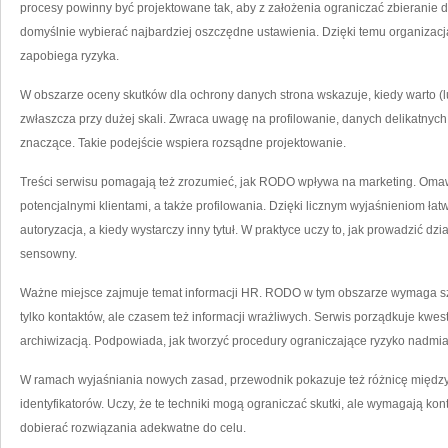
procesy powinny być projektowane tak, aby z założenia ograniczać zbieranie 
domyślnie wybierać najbardziej oszczędne ustawienia. Dzięki temu organizacja
zapobiega ryzyka.
W obszarze oceny skutków dla ochrony danych strona wskazuje, kiedy warto (l
zwłaszcza przy dużej skali. Zwraca uwagę na profilowanie, danych delikatnych o
znaczące. Takie podejście wspiera rozsądne projektowanie.
Treści serwisu pomagają też zrozumieć, jak RODO wpływa na marketing. Omawi
potencjalnymi klientami, a także profilowania. Dzięki licznym wyjaśnieniom łatw
autoryzacja, a kiedy wystarczy inny tytuł. W praktyce uczy to, jak prowadzić d
sensowny.
Ważne miejsce zajmuje temat informacji HR. RODO w tym obszarze wymaga szc
tylko kontaktów, ale czasem też informacji wrażliwych. Serwis porządkuje kwes
archiwizacją. Podpowiada, jak tworzyć procedury ograniczające ryzyko nadmi
W ramach wyjaśniania nowych zasad, przewodnik pokazuje też różnicę międ
identyfikatorów. Uczy, że te techniki mogą ograniczać skutki, ale wymagają kon
dobierać rozwiązania adekwatne do celu.