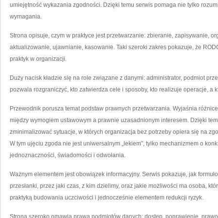
umiejętność wykazania zgodności. Dzięki temu serwis pomaga nie tylko rozumi
wymagania.
Strona opisuje, czym w praktyce jest przetwarzanie: zbieranie, zapisywanie, 
aktualizowanie, ujawnianie, kasowanie. Taki szeroki zakres pokazuje, że RODO 
praktyk w organizacji.
Duży nacisk kładzie się na role związane z danymi: administrator, podmiot prz
pozwala rozgraniczyć, kto zatwierdza cele i sposoby, kto realizuje operacje, a
Przewodnik porusza temat podstaw prawnych przetwarzania. Wyjaśnia różnice 
między wymogiem ustawowym a prawnie uzasadnionym interesem. Dzięki temu ł
zminimalizować sytuacje, w których organizacja bez potrzeby opiera się na z
W tym ujęciu zgoda nie jest uniwersalnym „lekiem”, tylko mechanizmem o kon
jednoznaczności, świadomości i odwołania.
Ważnym elementem jest obowiązek informacyjny. Serwis pokazuje, jak formułowa
przesłanki, przez jaki czas, z kim dzielimy, oraz jakie możliwości ma osoba, któ
praktyką budowania uczciwości i jednocześnie elementem redukcji ryzyk.
Strona szeroko omawia prawa podmiotów danych: dostęp, poprawienie, prawo