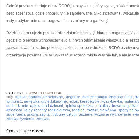
Całość przekazu buduje obraz RODO jako systemu, który wymaga świadomości
bezpieczeństwa, gdzie procedury nie są oderwane, tylko stosowane. Wskazuje,
testy, audytowanie oraz reagowanie na zmiany w organizacji.
Dzięki takiemu ujęciu przewodnik pełni rolę instrukcji, która pomaga przejść o
będzie to pierwsze wprowadzenie, dla innych odświeżenie wiedzy, a dla jeszcz
zaawansowania, sedno pozostaje takie samo: po wdrożeniu RODO przetwarza
organizacja powinna umieć wykazać, dlaczego robi to właśnie tak, a nie inacze
CATEGORIES:
NOWE TECHNOLOGIE
Tagi:
apteka
,
badania genetyczne
,
biegacze
,
biotechnologia
,
choroby
,
dieta
,
dz
formuła 1
,
genetyka
,
gry edukacyjne
,
hokej
,
korepetycje
,
koszykówka
,
materiał
odchudzanie
,
opieka nad dziećmi
,
opieka społeczna
,
opieka zdrowotna
,
piłka
dziecięca
,
rajdy
,
recepty
,
rodzicielstwo
,
rodzina
,
rowery
,
siatkówka
,
sporty halo
superfoods
,
szkoła
,
szpital
,
trybuny
,
usługi rodzinne
,
wczesne wychowanie
,
wi
zdrowe żywienie
,
zdrowie
Comments are closed.