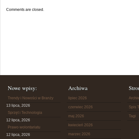
Comments are closed.
Nowe wpisy:
Archiwa
Stro
Trendy i Nowości w Branży
lipiec 2026
Arch
13 lipca, 2026
czerwiec 2026
Spis T
Sprzęt i Technologia
maj 2026
Tagi
12 lipca, 2026
kwiecień 2026
Prawo wolontariatu
marzec 2026
12 lipca, 2026