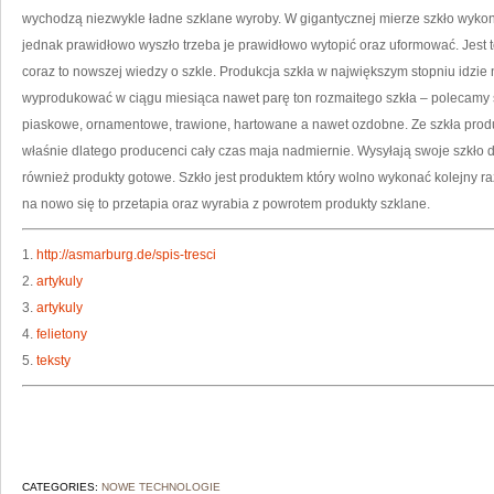
B
wychodzą niezwykle ładne szklane wyroby. W gigantycznej mierze szkło wykonu
jednak prawidłowo wyszło trzeba je prawidłowo wytopić oraz uformować. Jest
coraz to nowszej wiedzy o szkle. Produkcja szkła w największym stopniu idzie 
wyprodukować w ciągu miesiąca nawet parę ton rozmaitego szkła – polecamy s
piaskowe, ornamentowe, trawione, hartowane a nawet ozdobne. Ze szkła pro
właśnie dlatego producenci cały czas maja nadmiernie. Wysyłają swoje szkło d
również produkty gotowe. Szkło jest produktem który wolno wykonać kolejny raz 
na nowo się to przetapia oraz wyrabia z powrotem produkty szklane.
1.
http://asmarburg.de/spis-tresci
2.
artykuly
3.
artykuly
4.
felietony
5.
teksty
CATEGORIES:
NOWE TECHNOLOGIE