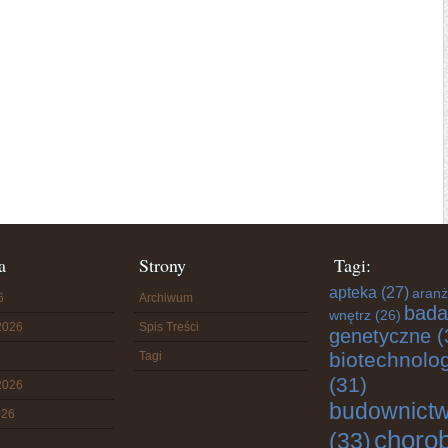
a
Strony
Tagi:
apteka
(27)
aranż
6
Archiwum
bada
wnętrz
(26)
2026
Spis Treści
genetyczne
(
biotechnolo
Tagi
(31)
2026
budownict
026
choro
(33)