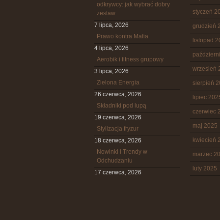
odkrywcy: jak wybrać dobry
styczeń 2
zestaw
7 lipca, 2026
grudzień 
Prawo kontra Mafia
listopad 
4 lipca, 2026
październ
Aerobik i fitness grupowy
wrzesień 
3 lipca, 2026
Zielona Energia
sierpień 
26 czerwca, 2026
lipiec 202
Składniki pod lupą
czerwiec 
19 czerwca, 2026
maj 2025
Stylizacja fryzur
kwiecień 
18 czerwca, 2026
Nowinki i Trendy w
marzec 2
Odchudzaniu
luty 2025
17 czerwca, 2026