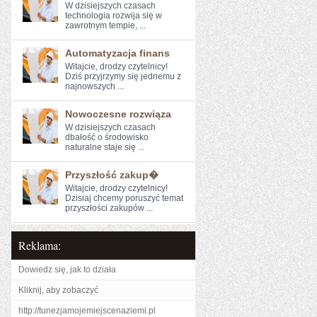
W dzisiejszych czasach
technologia rozwija się w
zawrotnym tempie, ...
Automatyzacja finans
Witajcie, drodzy czytelnicy!
‍Dziś przyjrzymy⁣ się jednemu z
najnowszych ...
Nowoczesne rozwiąza
W dzisiejszych czasach
dbałość‌ o środowisko
naturalne staje‌ się ...
Przyszłość zakup�
Witajcie,‍ drodzy czytelnicy!
Dzisiaj chcemy ‍poruszyć temat
przyszłości zakupów‌ ...
Reklama:
Dowiedz się, jak to działa
Kliknij, aby zobaczyć
http://tunezjamojemiejscenaziemi.pl