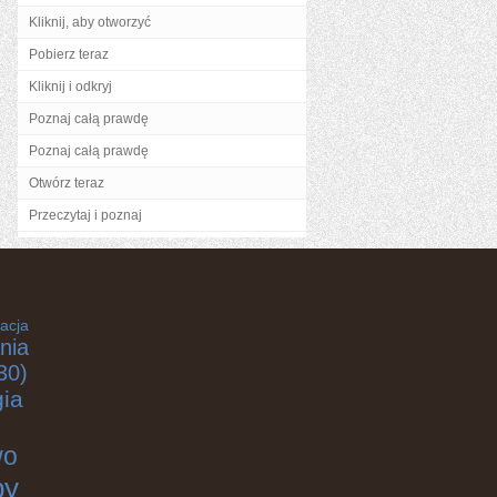
Kliknij, aby otworzyć
Pobierz teraz
Kliknij i odkryj
Poznaj całą prawdę
Poznaj całą prawdę
Otwórz teraz
Przeczytaj i poznaj
acja
nia
30)
gia
wo
by