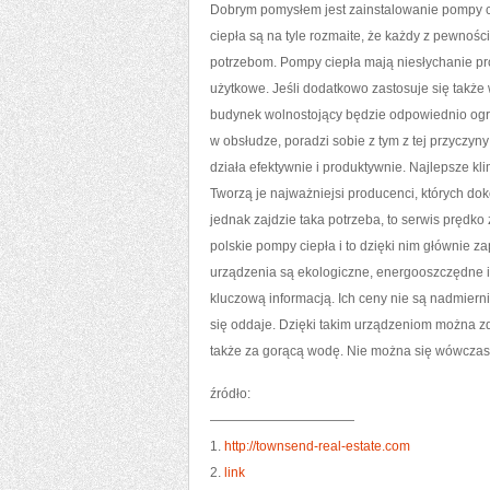
Dobrym pomysłem jest zainstalowanie pompy c
ciepła są na tyle rozmaite, że każdy z pewnoś
potrzebom. Pompy ciepła mają niesłychanie pros
użytkowe. Jeśli dodatkowo zastosuje się takż
budynek wolnostojący będzie odpowiednio ogrz
w obsłudze, poradzi sobie z tym z tej przyczyn
działa efektywnie i produktywnie. Najlepsze k
Tworzą je najważniejsi producenci, których dok
jednak zajdzie taka potrzeba, to serwis prędk
polskie pompy ciepła i to dzięki nim głównie 
urządzenia są ekologiczne, energooszczędne i n
kluczową informacją. Ich ceny nie są nadmiern
się oddaje. Dzięki takim urządzeniom można z
także za gorącą wodę. Nie można się wówczas d
źródło:
———————————
1.
http://townsend-real-estate.com
2.
link