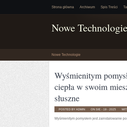
Strona główna
Archiwum
Spis Treści
Ta
Nowe Technologi
Nowe Technologie
Wyśmienitym pomysłe
ciepła w swoim miesz
słuszne
POSTED BY ADMIN
ON SIE - 19 - 2025
WI
Wyśmienitym pomysłem jest zainstalowanie po