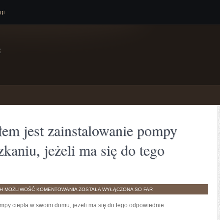
gi
e
m jest zainstalowanie pompy
kaniu, jeżeli ma się do tego
WYŚMIENITYM
TH
MOŻLIWOŚĆ KOMENTOWANIA
ZOSTAŁA WYŁĄCZONA
SO FAR
POMYSŁEM
JEST
mpy ciepła w swoim domu, jeżeli ma się do tego odpowiednie
ZAINSTALOWANIE
POMPY
CIEPŁA