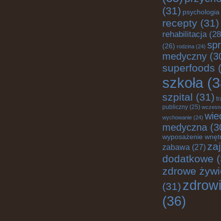
(31)
psychologia
recepty
(31)
rehabilitacja
(28
spr
(26)
rodzina
(24)
medyczny
(3
superfoods
(
szkoła
(3
szpital
(31)
t
publiczny
(25)
wczesn
wie
wychowanie
(24)
medyczna
(3
wyposażenie wnęt
za
zabawa
(27)
dodatkowe
(
zdrowe żywi
zdrow
(31)
(36)