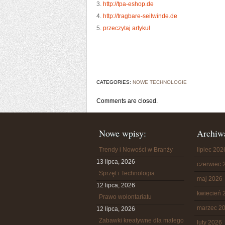
3.
http://tpa-eshop.de
4.
http://tragbare-seilwinde.de
5.
przeczytaj artykuł
CATEGORIES:
NOWE TECHNOLOGIE
Comments are closed.
Nowe wpisy:
Archiw
Trendy i Nowości w Branży
lipiec 202
13 lipca, 2026
czerwiec 
Sprzęt i Technologia
maj 2026
12 lipca, 2026
kwiecień 
Prawo wolontariatu
marzec 2
12 lipca, 2026
Zabawki kreatywne dla małego
luty 2026