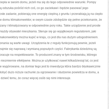
W
iepła w swoim domu, jeżeli ma się do tego odpowiednie warunki. Pompy
SWOIM
MIESZKANIU,
cią odszuka pośród nich coś, co go zaciekawi i będzie pasować jego
JEŻELI
MA
te zadanie, pobierają one energię cieplną z gruntu i przerabiają ją na ciepło
SIĘ
DO
e w domu klimakonwektor, w owym czasie zdobędzie się pełne przekonanie, że
TEGO
SŁUSZNE
any i klimatyzowany w odpowiednie pory roku. Takie urządzenie jest proste
y każdy obywatel mieszkania. Steruje się go wyjątkowym regulatorem, jaki
limakonwektory można kupić w kraju, co jest dla nas dużym udogodnieniem.
onania są warte uwagi. Urządzenia te z reguły funkcjonują pewnie, jeżeli
o zajmie się naprawą i wymianą popsutych części. Fabrykanta dziedziną są
zapracuje na respektowanie. To producent znany w tym środowisku, którego
iezmiernie efektywne. Można je użytkować nawet kilkadziesiąt lat, co jest
ie wygórowane, na domiar tego jest to inwestycja która bardzo błyskawicznie
dobyć dużo niższe rachunki za ogrzewanie i studzenie powietrza w domu, a
ziwić temu, że coraz więcej osób się nimi interesuje.