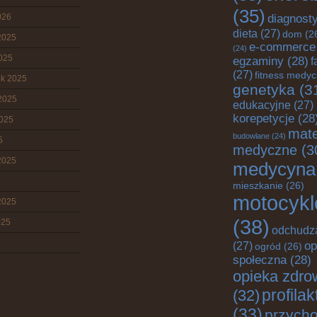
(35)
026
diagnost
dieta
(27)
dom
(2
2025
e-commerce
(24)
2025
egzaminy
(28)
f
(27)
fitness medy
ik 2025
genetyka
(3
2025
edukacyjne
(27)
korepetycje
(28
2025
mate
budowlane
(24)
5
medyczne
(3
2025
medycyna
mieszkanie
(26)
motocykl
2025
(38)
025
odchudz
op
(27)
ogród
(26)
społeczna
(28)
opieka zdro
profila
(32)
(33)
przych