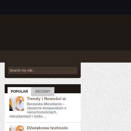
POPULAR
RECENT
Trendy i Nowości w
Borawska Mieszkania –
obszerne kompendium o
nieruchomościach,
mieszkaniach i rynku ...
Dźwiękowa technolo