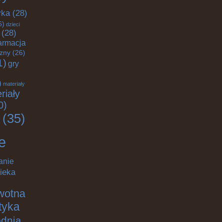
yka
(28)
6)
dzieci
(28)
armacja
czny
(26)
1)
gry
)
materiały
riały
0)
(35)
e
anie
ieka
wotna
ktyka
odnia