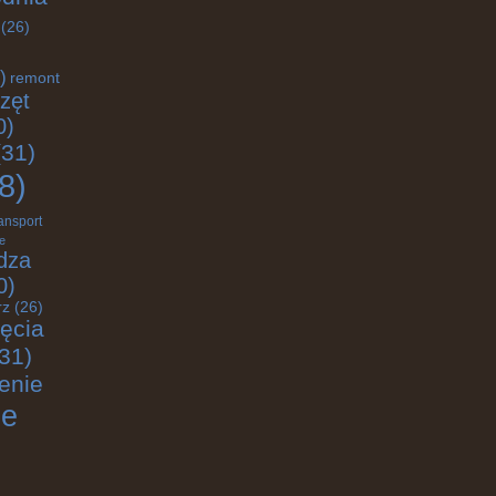
(26)
)
remont
zęt
0)
31)
8)
ransport
e
dza
0)
rz
(26)
jęcia
31)
enie
ie