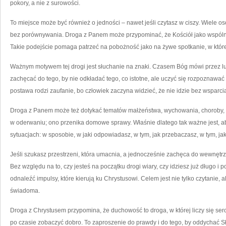
pokory, a nie z surowości.
To miejsce może być również o jedności – nawet jeśli czytasz w ciszy. Wiele 
bez porównywania. Droga z Panem może przypominać, że Kościół jako wspólnota
Takie podejście pomaga patrzeć na pobożność jako na żywe spotkanie, w której
Ważnym motywem tej drogi jest słuchanie na znaki. Czasem Bóg mówi przez l
zachęcać do tego, by nie odkładać tego, co istotne, ale uczyć się rozpoznawać
postawa rodzi zaufanie, bo człowiek zaczyna widzieć, że nie idzie bez wsparci
Droga z Panem może też dotykać tematów małżeństwa, wychowania, choroby, a 
w oderwaniu; ono przenika domowe sprawy. Właśnie dlatego tak ważne jest, a
sytuacjach: w sposobie, w jaki odpowiadasz, w tym, jak przebaczasz, w tym, jak
Jeśli szukasz przestrzeni, która umacnia, a jednocześnie zachęca do wewnętrzn
Bez względu na to, czy jesteś na początku drogi wiary, czy idziesz już długo i 
odnaleźć impulsy, które kierują ku Chrystusowi. Celem jest nie tylko czytanie, 
świadoma.
Droga z Chrystusem przypomina, że duchowość to droga, w której liczy się ser
po czasie zobaczyć dobro. To zaproszenie do prawdy i do tego, by oddychać 