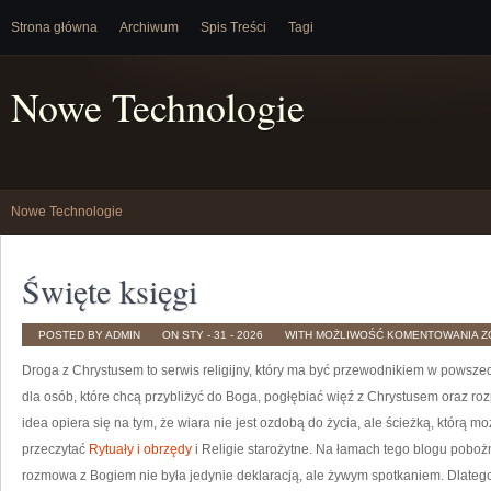
Strona główna
Archiwum
Spis Treści
Tagi
Nowe Technologie
Nowe Technologie
Święte księgi
Ś
POSTED BY ADMIN
ON STY - 31 - 2026
WITH
MOŻLIWOŚĆ KOMENTOWANIA
Z
K
Droga z Chrystusem to serwis religijny, który ma być przewodnikiem w powszed
dla osób, które chcą przybliżyć do Boga, pogłębiać więź z Chrystusem oraz r
idea opiera się na tym, że wiara nie jest ozdobą do życia, ale ścieżką, którą m
przeczytać
Rytuały i obrzędy
i Religie starożytne. Na łamach tego blogu pobożn
rozmowa z Bogiem nie była jedynie deklaracją, ale żywym spotkaniem. Dlate