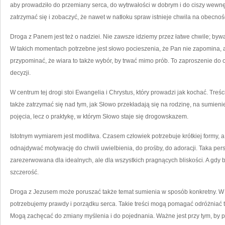
aby prowadziło do przemiany serca, do wytrwałości w dobrym i do ciszy wewnęt
zatrzymać się i zobaczyć, że nawet w natłoku spraw istnieje chwila na obecno
Droga z Panem jest też o nadziei. Nie zawsze idziemy przez łatwe chwile; bywaj
W takich momentach potrzebne jest słowo pocieszenia, że Pan nie zapomina, 
przypominać, że wiara to także wybór, by trwać mimo prób. To zaproszenie do od
decyzji.
W centrum tej drogi stoi Ewangelia i Chrystus, który prowadzi jak kochać. Tre
także zatrzymać się nad tym, jak Słowo przekładają się na rodzinę, na sumieni
pojęcia, lecz o praktykę, w którym Słowo staje się drogowskazem.
Istotnym wymiarem jest modlitwa. Czasem człowiek potrzebuje krótkiej formy, a
odnajdywać motywację do chwili uwielbienia, do prośby, do adoracji. Taka pers
zarezerwowana dla idealnych, ale dla wszystkich pragnących bliskości. A gdy br
szczerość.
Droga z Jezusem może poruszać także temat sumienia w sposób konkretny. W ś
potrzebujemy prawdy i porządku serca. Takie treści mogą pomagać odróżniać to
Mogą zachęcać do zmiany myślenia i do pojednania. Ważne jest przy tym, by pa