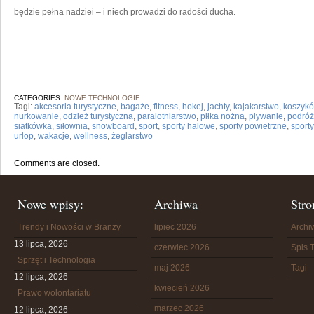
będzie pełna nadziei – i niech prowadzi do radości ducha.
CATEGORIES:
NOWE TECHNOLOGIE
Tagi:
akcesoria turystyczne
,
bagaże
,
fitness
,
hokej
,
jachty
,
kajakarstwo
,
koszyk
nurkowanie
,
odzież turystyczna
,
paralotniarstwo
,
piłka nożna
,
pływanie
,
podróż
siatkówka
,
siłownia
,
snowboard
,
sport
,
sporty halowe
,
sporty powietrzne
,
sport
urlop
,
wakacje
,
wellness
,
żeglarstwo
Comments are closed.
Nowe wpisy:
Archiwa
Stro
Trendy i Nowości w Branży
lipiec 2026
Arch
13 lipca, 2026
czerwiec 2026
Spis T
Sprzęt i Technologia
maj 2026
Tagi
12 lipca, 2026
kwiecień 2026
Prawo wolontariatu
marzec 2026
12 lipca, 2026