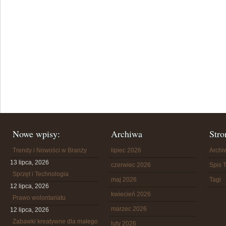
Nowe wpisy:
Archiwa
Stro
Trendy i Nowości w Branży
lipiec 2026
Arch
13 lipca, 2026
czerwiec 2026
Spis T
Sprzęt i Technologia
maj 2026
Tagi
12 lipca, 2026
kwiecień 2026
Prawo wolontariatu
marzec 2026
12 lipca, 2026
Zabawki kreatywne dla małego
luty 2026