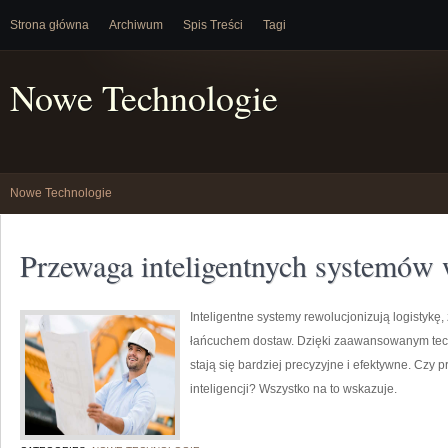
Strona główna
Archiwum
Spis Treści
Tagi
Nowe Technologie
Nowe Technologie
Przewaga inteligentnych systemów 
Inteligentne systemy rewolucjonizują logistykę
łańcuchem dostaw. Dzięki zaawansowanym tec
stają się bardziej precyzyjne i efektywne. Czy p
inteligencji? Wszystko na to wskazuje.