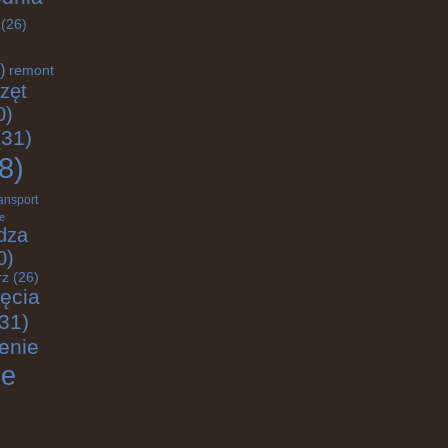
(26)
)
remont
zęt
0)
31)
8)
ransport
e
dza
0)
rz
(26)
jęcia
31)
enie
ie