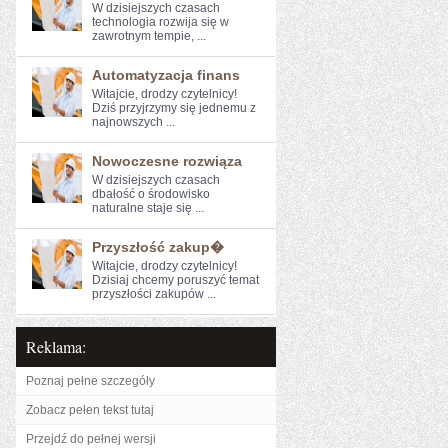
W dzisiejszych czasach
technologia rozwija się w
zawrotnym tempie, ...
Automatyzacja finans
Witajcie, drodzy czytelnicy!
‍Dziś przyjrzymy⁣ się jednemu z
najnowszych ...
Nowoczesne rozwiąza
W dzisiejszych czasach
dbałość‌ o środowisko
naturalne staje‌ się ...
Przyszłość zakup�
Witajcie,‍ drodzy czytelnicy!
Dzisiaj chcemy ‍poruszyć temat
przyszłości zakupów‌ ...
Reklama:
Poznaj pełne szczegóły
Zobacz pełen tekst tutaj
Przejdź do pełnej wersji