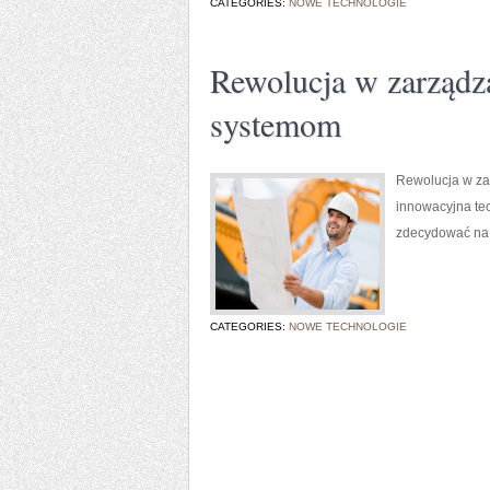
CATEGORIES:
NOWE TECHNOLOGIE
Rewolucja w zarządza
systemom
Rewolucja w zar
innowacyjna tec
zdecydować na 
CATEGORIES:
NOWE TECHNOLOGIE