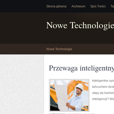
Strona główna
Archiwum
Spis Treści
Ta
Nowe Technologi
Nowe Technologie
Przewaga inteligentn
Inteligentne sy
łańcuchem dost
stają się bardzi
inteligencji? W