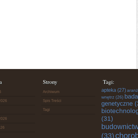
a
Strony
Tagi:
apteka
(27)
aranż
6
Archiwum
bada
wnętrz
(26)
2026
Spis Treści
genetyczne
(
biotechnolo
Tagi
(31)
2026
budownict
026
choro
(33)