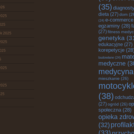
(35)
026
diagnost
dieta
(27)
dom
(2
2025
e-commerce
(24)
2025
egzaminy
(28)
f
(27)
fitness medy
ik 2025
genetyka
(3
2025
edukacyjne
(27)
korepetycje
(28
2025
mate
budowlane
(24)
5
medyczne
(3
2025
medycyna
mieszkanie
(26)
motocykl
2025
(38)
025
odchudz
op
(27)
ogród
(26)
społeczna
(28)
opieka zdro
profila
(32)
(33)
przych