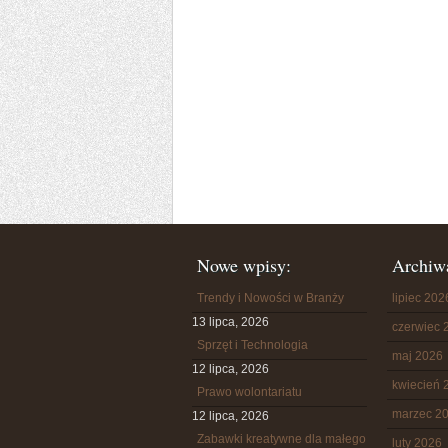
Nowe wpisy:
Archiw
Trendy i Nowości w Branży
lipiec 202
13 lipca, 2026
czerwiec 
Sprzęt i Technologia
maj 2026
12 lipca, 2026
kwiecień 
Prawo wolontariatu
marzec 2
12 lipca, 2026
Zabawki kreatywne dla małego
luty 2026