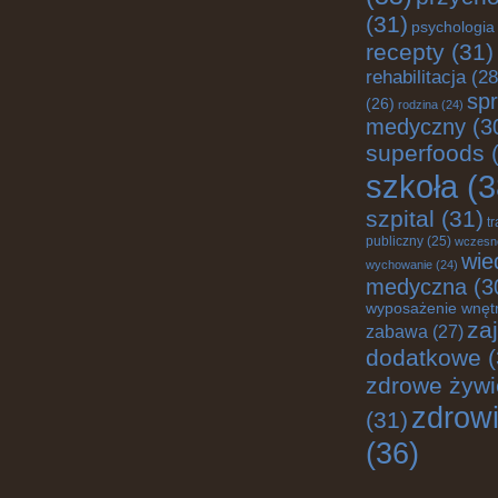
(31)
psychologia
recepty
(31)
rehabilitacja
(28
spr
(26)
rodzina
(24)
medyczny
(3
superfoods
(
szkoła
(3
szpital
(31)
t
publiczny
(25)
wczesn
wie
wychowanie
(24)
medyczna
(3
wyposażenie wnęt
za
zabawa
(27)
dodatkowe
(
zdrowe żywi
zdrow
(31)
(36)