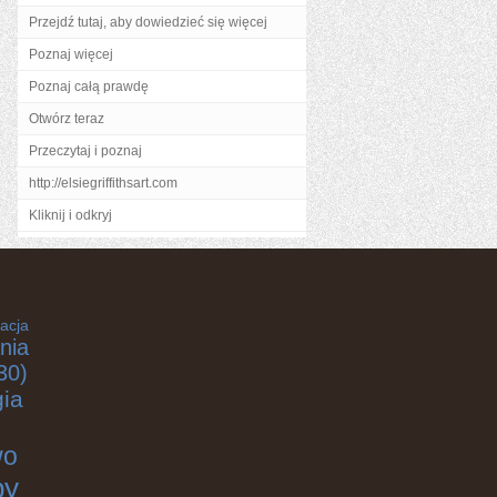
Przejdź tutaj, aby dowiedzieć się więcej
Poznaj więcej
Poznaj całą prawdę
Otwórz teraz
Przeczytaj i poznaj
http://elsiegriffithsart.com
Kliknij i odkryj
acja
nia
30)
gia
wo
by