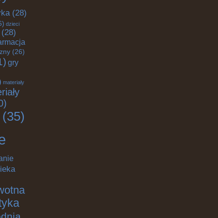
yka
(28)
6)
dzieci
(28)
armacja
czny
(26)
1)
gry
)
materiały
riały
0)
(35)
e
anie
ieka
wotna
ktyka
odnia