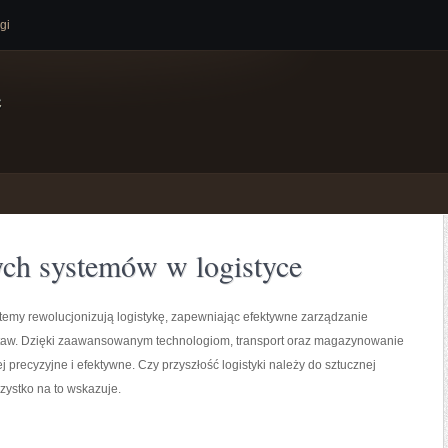
gi
e
ych systemów w logistyce
stemy rewolucjonizują logistykę, zapewniając efektywne zarządzanie
aw. Dzięki zaawansowanym technologiom, transport oraz magazynowanie
ej precyzyjne i efektywne. Czy przyszłość logistyki należy do sztucznej
szystko na to wskazuje.