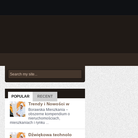
POPULAR
RECENT
Trendy i Nowości w
Borawska Mieszkania –
obszerne kompendium o
nieruchomościach,
mieszkaniach i rynku ...
Dźwiękowa technolo