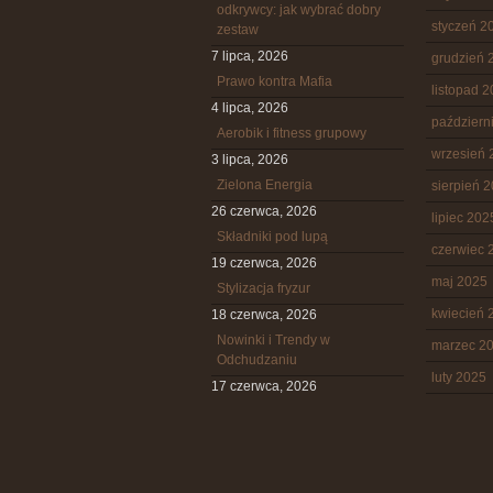
odkrywcy: jak wybrać dobry
styczeń 2
zestaw
7 lipca, 2026
grudzień 
Prawo kontra Mafia
listopad 
4 lipca, 2026
październ
Aerobik i fitness grupowy
wrzesień 
3 lipca, 2026
Zielona Energia
sierpień 
26 czerwca, 2026
lipiec 202
Składniki pod lupą
czerwiec 
19 czerwca, 2026
maj 2025
Stylizacja fryzur
kwiecień 
18 czerwca, 2026
Nowinki i Trendy w
marzec 2
Odchudzaniu
luty 2025
17 czerwca, 2026