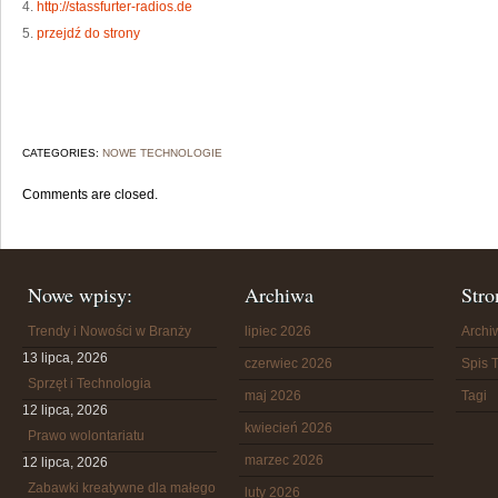
4.
http://stassfurter-radios.de
5.
przejdź do strony
CATEGORIES:
NOWE TECHNOLOGIE
Comments are closed.
Nowe wpisy:
Archiwa
Stro
Trendy i Nowości w Branży
lipiec 2026
Arch
13 lipca, 2026
czerwiec 2026
Spis T
Sprzęt i Technologia
maj 2026
Tagi
12 lipca, 2026
kwiecień 2026
Prawo wolontariatu
marzec 2026
12 lipca, 2026
Zabawki kreatywne dla małego
luty 2026