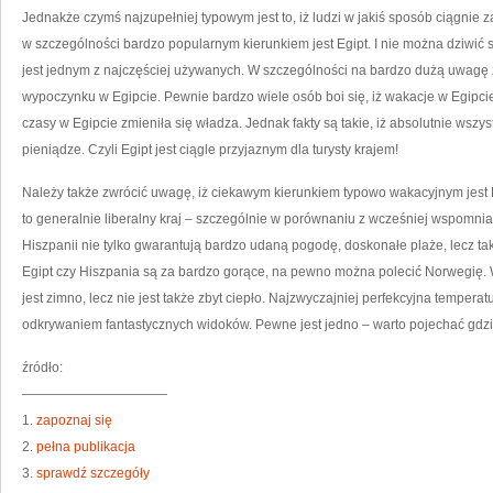
Jednakże czymś najzupełniej typowym jest to, iż ludzi w jakiś sposób ciągnie 
w szczególności bardzo popularnym kierunkiem jest Egipt. I nie można dziwić się
jest jednym z najczęściej używanych. W szczególności na bardzo dużą uwagę 
wypoczynku w Egipcie. Pewnie bardzo wiele osób boi się, iż wakacje w Egipci
czasy w Egipcie zmieniła się władza. Jednak fakty są takie, iż absolutnie wszy
pieniądze. Czyli Egipt jest ciągle przyjaznym dla turysty krajem!
Należy także zwrócić uwagę, iż ciekawym kierunkiem typowo wakacyjnym jest H
to generalnie liberalny kraj – szczególnie w porównaniu z wcześniej wspomni
Hiszpanii nie tylko gwarantują bardzo udaną pogodę, doskonałe plaże, lecz takż
Egipt czy Hiszpania są za bardzo gorące, na pewno można polecić Norwegię. 
jest zimno, lecz nie jest także zbyt ciepło. Najzwyczajniej perfekcyjna temper
odkrywaniem fantastycznych widoków. Pewne jest jedno – warto pojechać gdz
źródło:
———————————
1.
zapoznaj się
2.
pełna publikacja
3.
sprawdź szczegóły